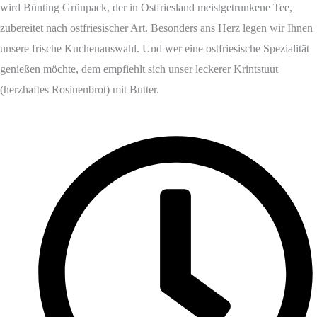
wird Bünting Grünpack, der in Ostfriesland meistgetrunkene Tee,
zubereitet nach ostfriesischer Art. Besonders ans Herz legen wir Ihnen
unsere frische Kuchenauswahl. Und wer eine ostfriesische Spezialität
genießen möchte, dem empfiehlt sich unser leckerer Krintstuut
(herzhaftes Rosinenbrot) mit Butter.