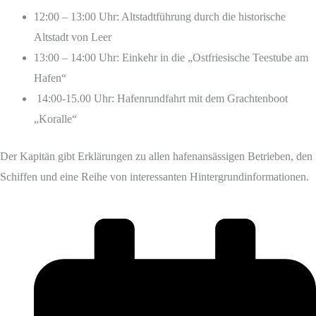
12:00 – 13:00 Uhr: Altstadtführung durch die historische
Altstadt von Leer
13:00 – 14:00 Uhr: Einkehr in die „Ostfriesische Teestube am
Hafen“
14:00-15.00 Uhr: Hafenrundfahrt mit dem Grachtenboot
„Koralle“
Der Kapitän gibt Erklärungen zu allen hafenansässigen Betrieben, den
Schiffen und eine Reihe von interessanten Hintergrundinformationen.