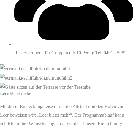
Reservierungen für Gruppen (ab 10 Pers.): Tel. 0491 - 5982
Leer bietet mehr
Mit dieser Entdeckungsreise durch die Altstadt und den Hafen von
Leer beweisen wir: „Leer bietet mehr“. Der Programmablauf kann
zeitlich an Ihre Wünsche angepasst werden. Unsere Empfehlung: