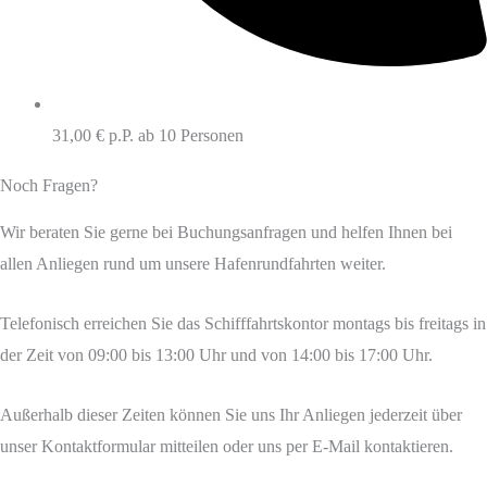
31,00 € p.P. ab 10 Personen
Noch Fragen?
Wir beraten Sie gerne bei Buchungsanfragen und helfen Ihnen bei
allen Anliegen rund um unsere Hafenrundfahrten weiter.
Telefonisch erreichen Sie das Schifffahrtskontor montags bis freitags in
der Zeit von 09:00 bis 13:00 Uhr und von 14:00 bis 17:00 Uhr.
Außerhalb dieser Zeiten können Sie uns Ihr Anliegen jederzeit über
unser Kontaktformular mitteilen oder uns per E-Mail kontaktieren.